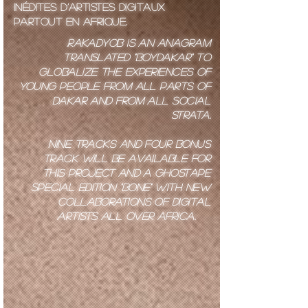
inédites d’artistes digitaux
partout en Afrique.
.
Rakadyob is an anagram
translated "boydakar" to
globalize the experiences of
young people from all parts of
Dakar and from all social
strata.
Nine tracks and four bonus
track will be available for
this project and a ghostape
Special Edition "BONe" with new
collaborations of digital
artists all over Africa.